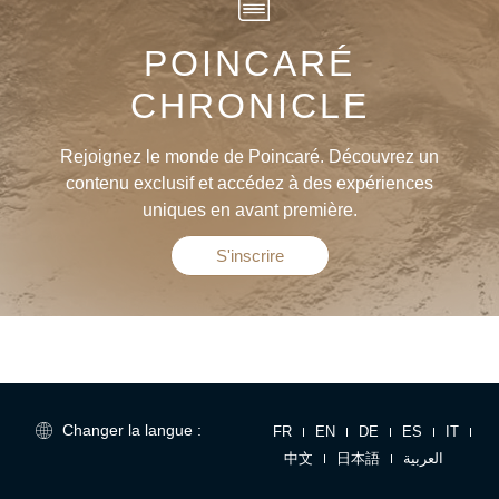
POINCARÉ
CHRONICLE
Rejoignez le monde de Poincaré. Découvrez un
contenu exclusif et accédez à des expériences
uniques en avant première.
S'inscrire
Changer la langue :
FR
EN
DE
ES
IT
中文
日本語
العربية