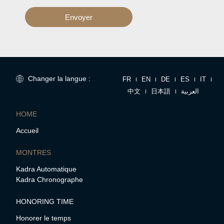
Envoyer
Changer la langue :
FR
EN
DE
ES
IT
中文
日本語
العربية
HOME
Accueil
MONTRES
Kadra Automatique
Kadra Chronographe
HONORING TIME
Honorer le temps