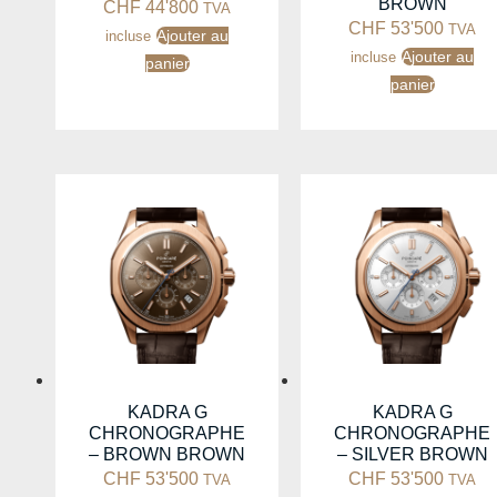
BROWN
CHF
44'800
TVA
CHF
53'500
TVA
Ajouter au
incluse
Ajouter au
incluse
panier
panier
KADRA G
KADRA G
CHRONOGRAPHE
CHRONOGRAPHE
– BROWN BROWN
– SILVER BROWN
CHF
53'500
CHF
53'500
TVA
TVA