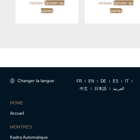
Ajouter au
Ajouter au
incluse
incluse
panier
panier
Changer la langue :
FR
EN
DE
ES
IT
中文
日本語
العربية
HOME
Accueil
MONTRES
Kadra Automatique