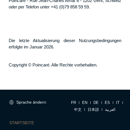
Poincaré - Rue Jean-Charles Amat 6 - 1202 Genf, Schweiz
oder per Telefon unter +41 (0)79 858 59 59.
Die letzte Aktualisierung dieser Nutzungsbedingungen
erfolgte im Januar 2026.
Copyright © Poincaré. Alle Rechte vorbehalten.
Sprache ändern:
FR
EN
DE
ES
IT
中文
日本語
العربية
STARTSEITE