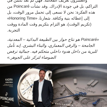
والعشرون تعريف الفخامة. فهي لم تعد تكمن في
التراكم، بل في جودة الإدراك. وقد نشأت Poincaré من
هذه الفكرة: نحن لا نسعى إلى تحمل مرور الوقت، بل
إلى إعطائه بنية وكثافة. شعارنا، «Honoring Time»
(تكريم الوقت)، هو التزام بتكريم وقت المادة ووقت
التجربة.
«Poincaré هو نتاج حوار بين الطبيعة البدائية – المعدنية،
الجامحة – والرقي المعماري، والبناء البشري. إنه تأمل
للبرية من داخل هدوء داخلي متحكم فيه. جمالية ترفض
الضوضاء لتركز على الجوهر.»