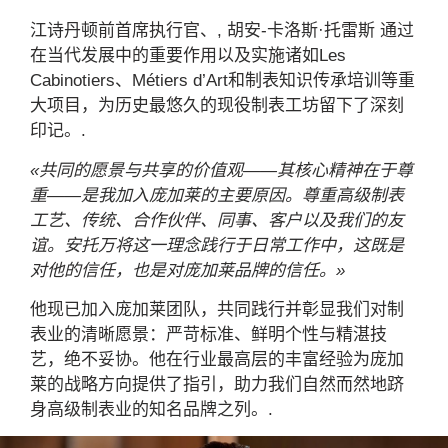
江诗丹顿前首席执行官、,
胡安-卡洛斯·托雷斯
通过
在当代发展中的重要作用以及实施诸如Les
Cabinotiers、Métiers d’Art和制表知识传承培训等重
大项目，为历史最悠久的现役制表工坊留下了深刻
印记。.
«共同的愿景与共享的价值观——其核心精神在于尊
重——是我加入庞加莱的主要原因。尊重高级制表
工艺、传统、合作伙伴、同事、客户以及我们的友
谊。安托万将这一理念践行于日常工作中，这既是
对他的信任，也是对庞加莱品牌的信任。»
他现已加入庞加莱团队，共同践行并彰显我们对制
表业的清晰愿景：严苛标准、鲜明个性与精湛技
艺，绝不妥协。他在行业最高层的丰富经验为庞加
莱的战略方向提供了指引，助力我们自然而然地跻
身高级制表业的知名品牌之列。.