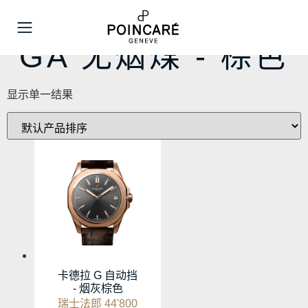
菜单
GA 无烟煤 - 棕色
显示单一结果
卡德拉 G 自动挡
- 烟灰棕色
瑞士法郎
44'800